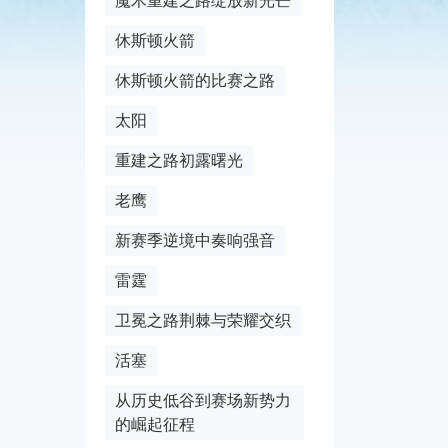
魔术重建之路绽放新光芒
休斯顿火箭
休斯顿火箭的比赛之路
太阳
重建之路初露曙光
老鹰
新赛季逆境中奏响强音
雷霆
卫冕之路荆棘与荣耀交织
活塞
从历史低谷到赛场新势力
的崛起征程