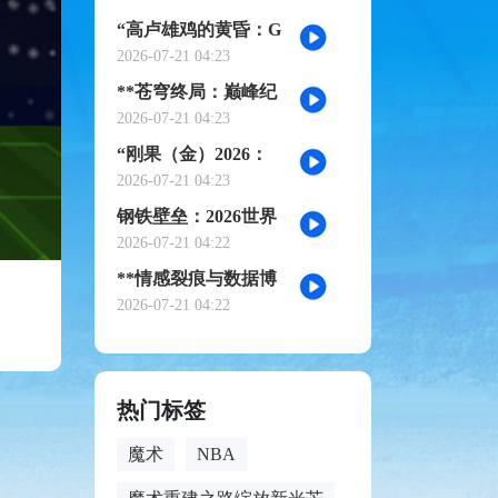
诗》
“高卢雄鸡的黄昏：G
组权力版图的重组与
2026-07-21 04:23
裂变”
**苍穹终局：巅峰纪
元·不灭之冠**
2026-07-21 04:23
“刚果（金）2026：
赤道雄狮再踏征途”
2026-07-21 04:23
钢铁壁垒：2026世界
杯小组赛防守体系的
2026-07-21 04:22
极致博弈
**情感裂痕与数据博
弈：2026世界杯舆论
2026-07-21 04:22
风暴的多维解构**
热门标签
魔术
NBA