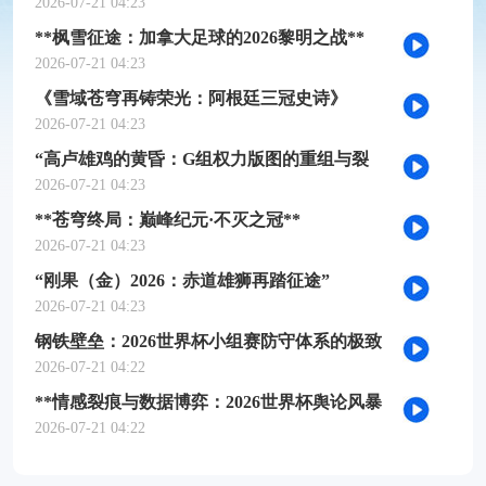
槛推演
2026-07-21 04:23
**枫雪征途：加拿大足球的2026黎明之战**
2026-07-21 04:23
《雪域苍穹再铸荣光：阿根廷三冠史诗》
2026-07-21 04:23
“高卢雄鸡的黄昏：G组权力版图的重组与裂
变”
2026-07-21 04:23
**苍穹终局：巅峰纪元·不灭之冠**
2026-07-21 04:23
“刚果（金）2026：赤道雄狮再踏征途”
2026-07-21 04:23
钢铁壁垒：2026世界杯小组赛防守体系的极致
博弈
2026-07-21 04:22
**情感裂痕与数据博弈：2026世界杯舆论风暴
的多维解构**
2026-07-21 04:22