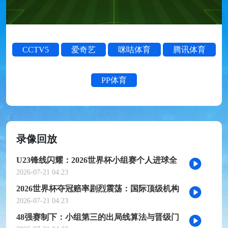
CCTV5
爱奇艺
咪咕体育
腾讯体育
PP体育
录像回放
U23锋线闪耀：2026世界杯小组赛个人进球全
记录
2026-07-21 04:23
2026世界杯夺冠赔率剧烈震荡：国际顶级机构
最新榜单出炉
2026-07-21 04:23
48强赛制下：小组第三的出局线算法与晋级门