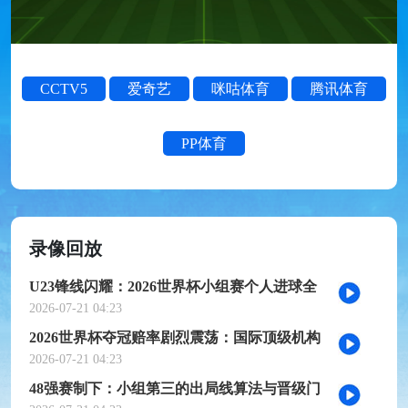
CCTV5
爱奇艺
咪咕体育
腾讯体育
PP体育
录像回放
U23锋线闪耀：2026世界杯小组赛个人进球全
记录
2026-07-21 04:23
2026世界杯夺冠赔率剧烈震荡：国际顶级机构
最新榜单出炉
2026-07-21 04:23
48强赛制下：小组第三的出局线算法与晋级门