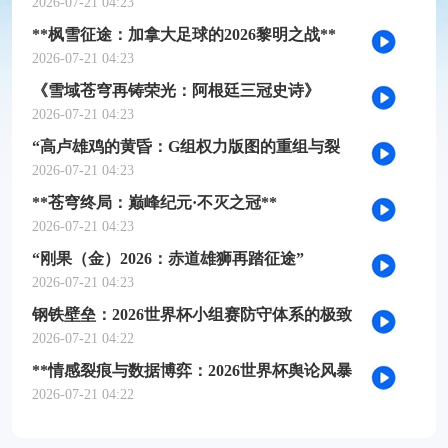
槛推演
2026-07-21 04:23
**枫雪征途：加拿大足球的2026黎明之战**
2026-07-21 04:23
《雪域苍穹再铸荣光：阿根廷三冠史诗》
2026-07-21 04:23
“高卢雄鸡的黄昏：G组权力版图的重组与裂
变”
2026-07-21 04:23
**苍穹终局：巅峰纪元·不灭之冠**
2026-07-21 04:23
“刚果（金）2026：赤道雄狮再踏征途”
2026-07-21 04:23
钢铁壁垒：2026世界杯小组赛防守体系的极致
博弈
2026-07-21 04:22
**情感裂痕与数据博弈：2026世界杯舆论风暴
的多维解构**
2026-07-21 04:22