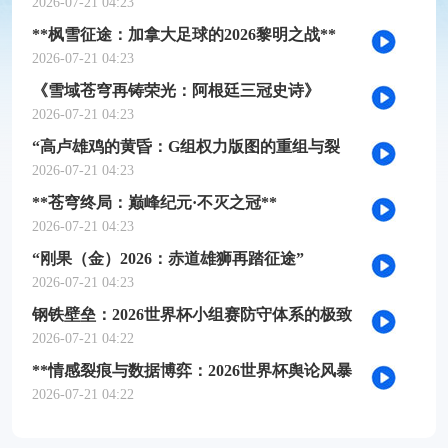
槛推演
2026-07-21 04:23
**枫雪征途：加拿大足球的2026黎明之战**
2026-07-21 04:23
《雪域苍穹再铸荣光：阿根廷三冠史诗》
2026-07-21 04:23
“高卢雄鸡的黄昏：G组权力版图的重组与裂
变”
2026-07-21 04:23
**苍穹终局：巅峰纪元·不灭之冠**
2026-07-21 04:23
“刚果（金）2026：赤道雄狮再踏征途”
2026-07-21 04:23
钢铁壁垒：2026世界杯小组赛防守体系的极致
博弈
2026-07-21 04:22
**情感裂痕与数据博弈：2026世界杯舆论风暴
的多维解构**
2026-07-21 04:22