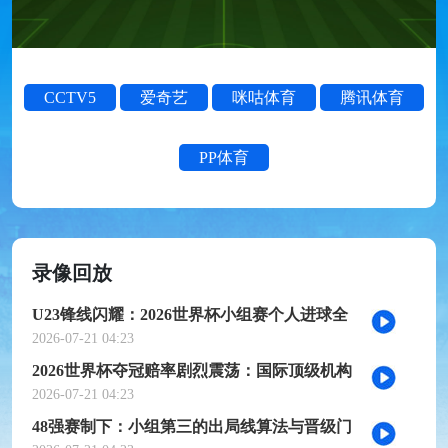
CCTV5
爱奇艺
咪咕体育
腾讯体育
PP体育
录像回放
U23锋线闪耀：2026世界杯小组赛个人进球全
记录
2026-07-21 04:23
2026世界杯夺冠赔率剧烈震荡：国际顶级机构
最新榜单出炉
2026-07-21 04:23
48强赛制下：小组第三的出局线算法与晋级门