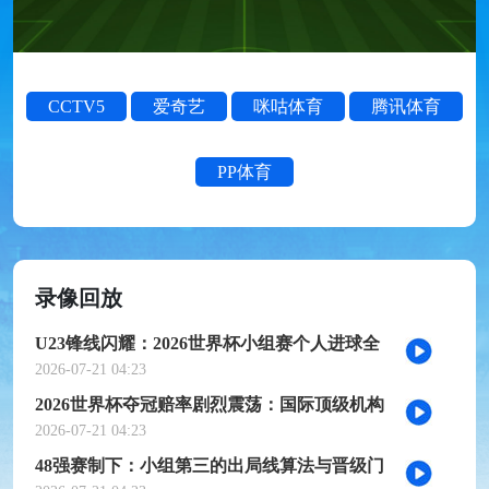
CCTV5
爱奇艺
咪咕体育
腾讯体育
PP体育
录像回放
U23锋线闪耀：2026世界杯小组赛个人进球全
记录
2026-07-21 04:23
2026世界杯夺冠赔率剧烈震荡：国际顶级机构
最新榜单出炉
2026-07-21 04:23
48强赛制下：小组第三的出局线算法与晋级门