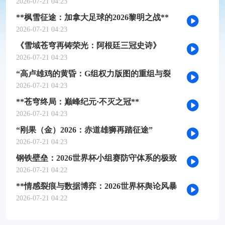
槛推演
2026-07-21 04:23
**枫雪征途：加拿大足球的2026黎明之战**
2026-07-21 04:23
《雪域苍穹再铸荣光：阿根廷三冠史诗》
2026-07-21 04:23
“高卢雄鸡的黄昏：G组权力版图的重组与裂
变”
2026-07-21 04:23
**苍穹终局：巅峰纪元·不灭之冠**
2026-07-21 04:23
“刚果（金）2026：赤道雄狮再踏征途”
2026-07-21 04:23
钢铁壁垒：2026世界杯小组赛防守体系的极致
博弈
2026-07-21 04:22
**情感裂痕与数据博弈：2026世界杯舆论风暴
的多维解构**
2026-07-21 04:22