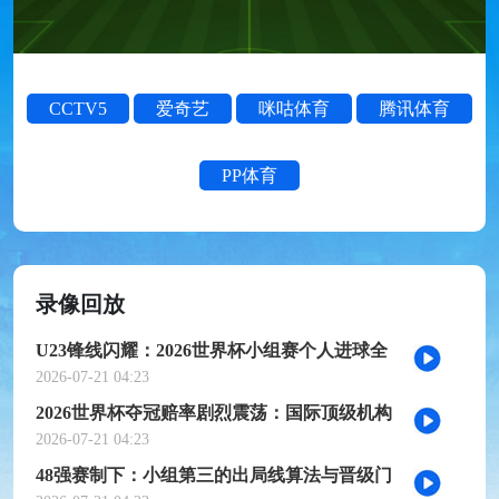
CCTV5
爱奇艺
咪咕体育
腾讯体育
PP体育
录像回放
U23锋线闪耀：2026世界杯小组赛个人进球全
记录
2026-07-21 04:23
2026世界杯夺冠赔率剧烈震荡：国际顶级机构
最新榜单出炉
2026-07-21 04:23
48强赛制下：小组第三的出局线算法与晋级门