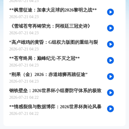
槛推演
2026-07-21 04:23
**枫雪征途：加拿大足球的2026黎明之战**
2026-07-21 04:23
《雪域苍穹再铸荣光：阿根廷三冠史诗》
2026-07-21 04:23
“高卢雄鸡的黄昏：G组权力版图的重组与裂
变”
2026-07-21 04:23
**苍穹终局：巅峰纪元·不灭之冠**
2026-07-21 04:23
“刚果（金）2026：赤道雄狮再踏征途”
2026-07-21 04:23
钢铁壁垒：2026世界杯小组赛防守体系的极致
博弈
2026-07-21 04:22
**情感裂痕与数据博弈：2026世界杯舆论风暴
的多维解构**
2026-07-21 04:22