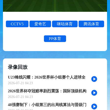
CCTV5
爱奇艺
咪咕体育
腾讯体育
PP体育
录像回放
U23锋线闪耀：2026世界杯小组赛个人进球全
记录
2026-07-21 04:23
2026世界杯夺冠赔率剧烈震荡：国际顶级机构
最新榜单出炉
2026-07-21 04:23
48强赛制下：小组第三的出局线算法与晋级门