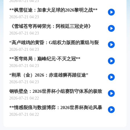
槛推演
2026-07-21 04:23
**枫雪征途：加拿大足球的2026黎明之战**
2026-07-21 04:23
《雪域苍穹再铸荣光：阿根廷三冠史诗》
2026-07-21 04:23
“高卢雄鸡的黄昏：G组权力版图的重组与裂
变”
2026-07-21 04:23
**苍穹终局：巅峰纪元·不灭之冠**
2026-07-21 04:23
“刚果（金）2026：赤道雄狮再踏征途”
2026-07-21 04:23
钢铁壁垒：2026世界杯小组赛防守体系的极致
博弈
2026-07-21 04:22
**情感裂痕与数据博弈：2026世界杯舆论风暴
的多维解构**
2026-07-21 04:22