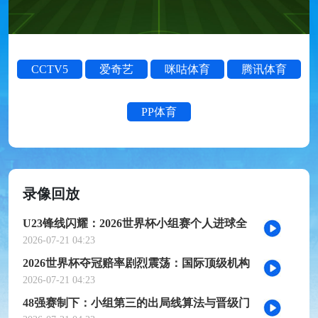
CCTV5
爱奇艺
咪咕体育
腾讯体育
PP体育
录像回放
U23锋线闪耀：2026世界杯小组赛个人进球全
记录
2026-07-21 04:23
2026世界杯夺冠赔率剧烈震荡：国际顶级机构
最新榜单出炉
2026-07-21 04:23
48强赛制下：小组第三的出局线算法与晋级门