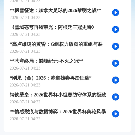
槛推演
2026-07-21 04:23
**枫雪征途：加拿大足球的2026黎明之战**
2026-07-21 04:23
《雪域苍穹再铸荣光：阿根廷三冠史诗》
2026-07-21 04:23
“高卢雄鸡的黄昏：G组权力版图的重组与裂
变”
2026-07-21 04:23
**苍穹终局：巅峰纪元·不灭之冠**
2026-07-21 04:23
“刚果（金）2026：赤道雄狮再踏征途”
2026-07-21 04:23
钢铁壁垒：2026世界杯小组赛防守体系的极致
博弈
2026-07-21 04:22
**情感裂痕与数据博弈：2026世界杯舆论风暴
的多维解构**
2026-07-21 04:22