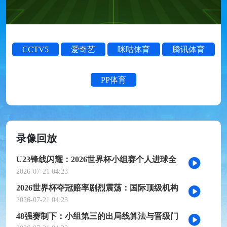
CCTV5
爱奇艺
咪咕体育
腾讯体育
PP体育
录像回放
U23锋线闪耀：2026世界杯小组赛个人进球全
记录
2026-07-21 04:23
2026世界杯夺冠赔率剧烈震荡：国际顶级机构
最新榜单出炉
2026-07-21 04:23
48强赛制下：小组第三的出局线算法与晋级门