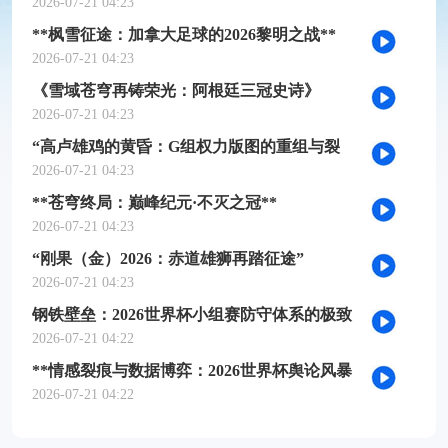
槛推演
2026-07-21 04:23
**枫雪征途：加拿大足球的2026黎明之战**
2026-07-21 04:23
《雪域苍穹再铸荣光：阿根廷三冠史诗》
2026-07-21 04:23
“高卢雄鸡的黄昏：G组权力版图的重组与裂
变”
2026-07-21 04:23
**苍穹终局：巅峰纪元·不灭之冠**
2026-07-21 04:23
“刚果（金）2026：赤道雄狮再踏征途”
2026-07-21 04:23
钢铁壁垒：2026世界杯小组赛防守体系的极致
博弈
2026-07-21 04:22
**情感裂痕与数据博弈：2026世界杯舆论风暴
的多维解构**
2026-07-21 04:22