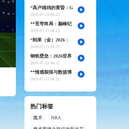
诗》
“高卢雄鸡的黄昏：G
组权力版图的重组与
2026-07-21 04:23
裂变”
**苍穹终局：巅峰纪
元·不灭之冠**
2026-07-21 04:23
“刚果（金）2026：
赤道雄狮再踏征途”
2026-07-21 04:23
钢铁壁垒：2026世界
杯小组赛防守体系的
2026-07-21 04:22
极致博弈
**情感裂痕与数据博
弈：2026世界杯舆论
2026-07-21 04:22
风暴的多维解构**
热门标签
魔术
NBA