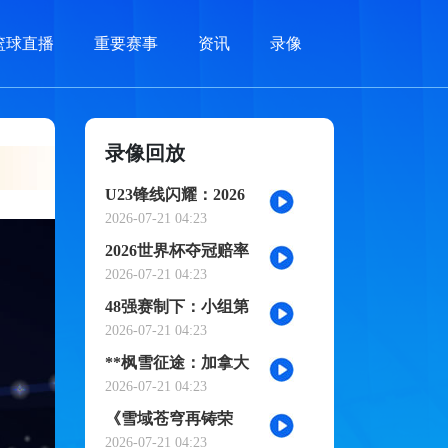
篮球直播
重要赛事
资讯
录像
录像回放
U23锋线闪耀：2026
世界杯小组赛个人进
2026-07-21 04:23
球全记录
2026世界杯夺冠赔率
剧烈震荡：国际顶级
2026-07-21 04:23
机构最新榜单出炉
48强赛制下：小组第
三的出局线算法与晋
2026-07-21 04:23
级门槛推演
**枫雪征途：加拿大
足球的2026黎明之战
2026-07-21 04:23
**
《雪域苍穹再铸荣
光：阿根廷三冠史
2026-07-21 04:23