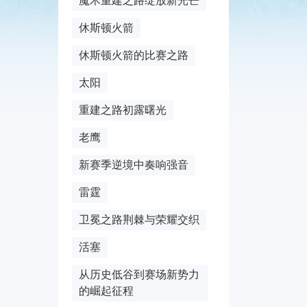
魔术重建之路绽放新光芒
休斯顿火箭
休斯顿火箭的比赛之路
太阳
重建之路初露曙光
老鹰
新赛季逆境中奏响强音
雷霆
卫冕之路荆棘与荣耀交织
活塞
从历史低谷到赛场新势力
的崛起征程