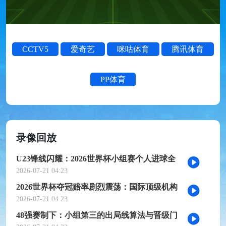
CCTV5
爱奇艺
咪咕体育
腾讯体育
PP体育
录像回放
U23锋线闪耀：2026世界杯小组赛个人进球全
记录
2026-07-21 04:23
2026世界杯夺冠赔率剧烈震荡：国际顶级机构
最新榜单出炉
2026-07-21 04:23
48强赛制下：小组第三的出局线算法与晋级门