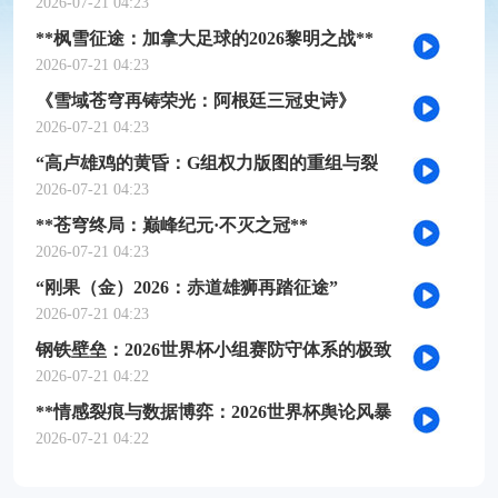
槛推演
2026-07-21 04:23
**枫雪征途：加拿大足球的2026黎明之战**
2026-07-21 04:23
《雪域苍穹再铸荣光：阿根廷三冠史诗》
2026-07-21 04:23
“高卢雄鸡的黄昏：G组权力版图的重组与裂
变”
2026-07-21 04:23
**苍穹终局：巅峰纪元·不灭之冠**
2026-07-21 04:23
“刚果（金）2026：赤道雄狮再踏征途”
2026-07-21 04:23
钢铁壁垒：2026世界杯小组赛防守体系的极致
博弈
2026-07-21 04:22
**情感裂痕与数据博弈：2026世界杯舆论风暴
的多维解构**
2026-07-21 04:22