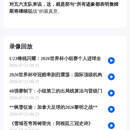
对五六支队来说，这，就是那句“所有迹象都表明詹姆
斯将继续征
战”的最真意。
录像回放
U23锋线闪耀：2026世界杯小组赛个人进球全
记录
2026-07-21 04:23
2026世界杯夺冠赔率剧烈震荡：国际顶级机构
最新榜单出炉
2026-07-21 04:23
48强赛制下：小组第三的出局线算法与晋级门
槛推演
2026-07-21 04:23
**枫雪征途：加拿大足球的2026黎明之战**
2026-07-21 04:23
《雪域苍穹再铸荣光：阿根廷三冠史诗》