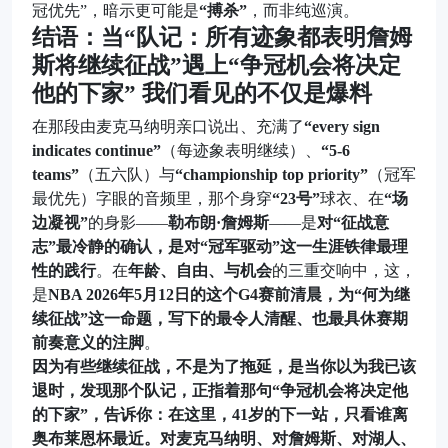
冠优先”，暗示更可能是
“搏杀”
，而非纯巡演。
结语：当“队记：所有迹象都表明詹姆
斯将继续征战”遇上“争冠机会将决定
他的下家” 我们看见的不仅是爆料
在那段由麦克马纳明亲口说出、充满了
“every sign
indicates continue”
（每迹象表明继续）、
“5-6
teams”
（五六队）与
“championship top priority”
（冠军
最优先）字眼的音频里，那个身穿
“23号”
球衣、在
“场
边凝视”
的身影——
勒布朗·詹姆斯
——是
对“征战意
志”最冷静的确认，是对“冠军驱动”这一生涯铁律最理
性的践行
。在
年龄、自由、与机会
的三重交响中，这，
是
NBA 2026年5月12日的这个G4赛前清晨，为“何为继
续征战”这一命题，写下的最令人清醒、也最具休赛期
前奏意义的注脚
。
因为有些继续征战，不是为了拖延，是当你以为我已该
退时，发现那个队记，正指着那句“争冠机会将决定他
的下家”，告诉你：在这里，41岁的下一站，只看谁离
奥布莱恩杯最近。对麦克马纳明、对詹姆斯、对湖人、