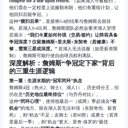
compete for a title upon return.
”（如果湖人今被横扫，
他们需在一定程度上说服勒布朗，他们有重组计划，让
他回归后能争冠。）
这种
“横扫后果”
，直接将G4的结果与詹姆斯去留挂
钩。若湖人0-4出局，詹姆斯团队必然会要求湖人管理
层展示：
“我们今夏如何补强（交易/签约）让阵容具备
争冠深度？仅留詹姆斯+里夫斯+东契奇（若健康）不
够，需第三星或深度。”
若湖人无法说服（如受薪资限
制），詹姆斯可能行使自由球员权利离队。
深度解析：詹姆斯“争冠定下家”背后
的三重生涯逻辑
第一重：生涯末期的“冠军闭环”执念
詹姆斯4冠（热火2、骑士1、湖人1），历史得分王，但
仍在意
“历史地位最终排位”
（与乔丹对比）。
这种
“闭环心理”
，使得他最后一（或两）季必须去
“有
机会”
的地方。留在湖人若无法补强（东契奇伤、薪资
死），则“机会”不足；去骑士（若60胜）或勇士（若库
里最后一季），则“机会”更大。里奇·保罗的“最优