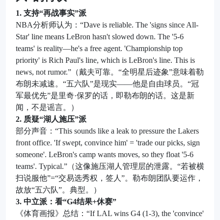
1. 支持“再战事实”派
NBA分析师认为：“Dave is reliable. The 'signs since All-
Star' line means LeBron hasn't slowed down. The '5-6
teams' is reality—he's a free agent. 'Championship top
priority' is Rich Paul's line, which is LeBron's line. This is
news, not rumor.”（戴夫可靠。“全明星后迹象”意味着勒
布朗未减速。“五六队”是现实——他是自由球员。“冠
军最优先”是里奇·保罗的话，即勒布朗的话。这是新
闻，不是谣言。）
2. 质疑“湖人施压”派
部分声音：“This sounds like a leak to pressure the Lakers
front office. 'If swept, convince him' = 'trade our picks, sign
someone'. LeBron's camp wants moves, so they float '5-6
teams'. Typical.”（这像施压湖人管理层的泄露。“若被横
扫说服他”=“交易选秀权，签人”。勒布朗团队要运作，
故放“五六队”。典型。）
3. 中立派：看“G4结果+休赛”
《体育画报》总结：“If LAL wins G4 (1-3), the 'convince'