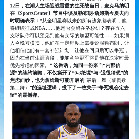
12日，在湖人主场迎战雷霆的生死战当日，麦克马纳明
在《SportsCenter》节目中谈及勒布朗·詹姆斯今夏去向
时明确表示：“
从全明星赛以来的所有迹象都表明，他
将继续征战NBA……他是否会留在洛杉矶？存在五六
支球队你可以预见到他有实际的加盟可能性……如果湖
人今晚被横扫，他们在一定程度上需要说服勒布朗，让
他相信他们有一套补强计划，让他在回归后可以争冠，
因为在当前生涯阶段，能够竞争冠军将是他在决定时最
优先考虑的因素。
” 这番话，如同一份来自“内部信
源”的续约前瞻，不仅撕开了“0-3绝境”与“退役猜想”的
焦虑面纱，也为詹姆斯可能开启的
“最后一舞（或倒数
第二舞）”
的选址逻辑，投下了一枚关于“争冠机会定去
留”的震撼弹。