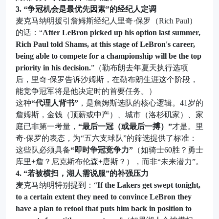
3. “争冠机会是最优先因素”的经纪人定调
麦克马纳明援引詹姆斯经纪人里奇·保罗（Rich Paul）
的话：“
After LeBron picked up his option last summer,
Rich Paul told Shams, at this stage of LeBron's career,
being able to compete for a championship will be the top
priority in his decision.
”（勒布朗去年夏天执行选项
后，里奇·保罗告诉沙姆斯，在勒布朗生涯这个阶段，
能竞争冠军将是他决定时的首要任务。）
这种
“代理人背书”
，是詹姆斯选队的核心逻辑。41岁的
詹姆斯，金钱（顶薪或中产）、城市（洛杉矶家）、家
庭已非第一考量，
“最后一冠（或最后一搏）”
才是。里
奇·保罗的表态，为“五六支球队”的筛选提供了标准：
这些队必须具备
“即时争冠竞争力”
（如骑士60胜？勇士
库里+詹？尼克斯布伦森+唐斯？），而非“未来潜力”。
4. “若被横扫，湖人需说服”的补强压力
麦克马纳明特别提到：“
If the Lakers get swept tonight,
to a certain extent they need to convince LeBron they
have a plan to retool that puts him back in position to