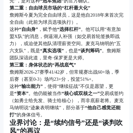
先”，是对这种
“冠军焦虑”
的官方确认。
第二重：自由球员市场的“杠杆最大化”
詹姆斯今夏为完全自由球员，这是他自2018年来首次完
全自由（此前为球员选项执行）。
这种
“自由身”
，赋予他
“选择杠杆”
。他可以用“有意加
盟X队”的消息，倒逼湖人补强（如交易首轮签换即战
力），或迫使其他队清理薪资空间。麦克马纳明的“五
六支队”，既是
“真实选项”
，也是
“谈判筹码”
。詹姆斯
团队深谙此道，里奇·保罗更是大师。
第三重：身体状态的“再战底气”
詹姆斯2026-27赛季41/42岁，但常规赛出战60+场，季
后赛（甚至0-3）场均23+分，投篮51%+。
这种
“输出能力”
，使得“继续征战”不仅是愿望，更
是
“资本”
。他仍能被当作
“核心或双核之一”
交易或签约
（如勇士给先发、骑士给核心），而非底薪老将。麦克
马纳明说“迹象表明继续”，部分基于
“他自己感觉还能
打”
的身体信号。
业界讨论：是“续约信号”还是“谈判吹
风”的再议