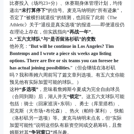
比赛投入（场均23+分）、休赛期身体管理计划，均传
递出
“未打算停下”
的信号。麦克马纳明的“所有迹象”，
否定了“被横扫就退役”的猜测，也回应了此前《The
Athletic》关于“退役是真实选项”的报道——即便退役仍
在理论上存在，但实践指向
“再战一年”
。
2. “五六支球队”与“是否留洛杉矶”的变数
他补充：“
But will he continue in Los Angeles? Tim
Bontemps and I wrote a piece six weeks ago listing
options. There are five or six teams you can foresee he
has actual joining possibilities.
”（但会继续在洛杉矶
吗？我和蒂姆六周前写了篇文章列选项。有五六支你能
预见他有实际加盟可能的球队。）
这种
“多选项”
，意味着詹姆斯今夏成为完全自由球员
（合同到期）后，湖人并无
“锁定”
。这五六支球队可能
包括：骑士（回家巡演+东弱）、勇士（库里搭档）、
尼克斯（大市场+布伦森）、热火（帕特·莱利）、快船
（洛杉矶另一选项）等。麦克马纳明未点名，但“实际
加盟可能性”说明这些队有薪资空间或交易筹码，且詹
姆斯对其
“争冠窗口”
感兴趣。