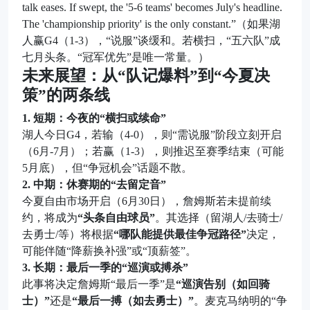
talk eases. If swept, the '5-6 teams' becomes July's headline.
The 'championship priority' is the only constant.”（如果湖
人赢G4（1-3），“说服”谈缓和。若横扫，“五六队”成
七月头条。“冠军优先”是唯一常量。）
未来展望：从“队记爆料”到“今夏决
策”的两条线
1. 短期：今夜的“横扫或续命”
湖人今日G4，若输（4-0），则“需说服”阶段立刻开启
（6月-7月）；若赢（1-3），则推迟至赛季结束（可能
5月底），但“争冠机会”话题不散。
2. 中期：休赛期的“去留定音”
今夏自由市场开启（6月30日），詹姆斯若未提前续
约，将成为
“头条自由球员”
。其选择（留湖人/去骑士/
去勇士/等）将根据
“哪队能提供最佳争冠路径”
决定，
可能伴随“降薪换补强”或“顶薪签”。
3. 长期：最后一季的“巡演或搏杀”
此事将决定詹姆斯“最后一季”是
“巡演告别（如回骑
士）”
还是
“最后一搏（如去勇士）”
。麦克马纳明的“争