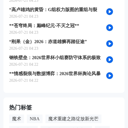
2026-07-21 04:23
“高卢雄鸡的黄昏：G组权力版图的重组与裂
变”
2026-07-21 04:23
**苍穹终局：巅峰纪元·不灭之冠**
2026-07-21 04:23
“刚果（金）2026：赤道雄狮再踏征途”
2026-07-21 04:23
钢铁壁垒：2026世界杯小组赛防守体系的极致
博弈
2026-07-21 04:22
**情感裂痕与数据博弈：2026世界杯舆论风暴
的多维解构**
2026-07-21 04:22
热门标签
魔术
NBA
魔术重建之路绽放新光芒