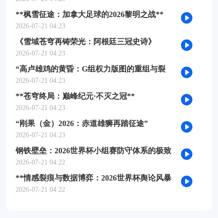
**枫雪征途：加拿大足球的2026黎明之战**
2026-07-21 04:23
《雪域苍穹再铸荣光：阿根廷三冠史诗》
2026-07-21 04:23
“高卢雄鸡的黄昏：G组权力版图的重组与裂
变”
2026-07-21 04:23
**苍穹终局：巅峰纪元·不灭之冠**
2026-07-21 04:23
“刚果（金）2026：赤道雄狮再踏征途”
2026-07-21 04:23
钢铁壁垒：2026世界杯小组赛防守体系的极致
博弈
2026-07-21 04:22
**情感裂痕与数据博弈：2026世界杯舆论风暴
的多维解构**
2026-07-21 04:22