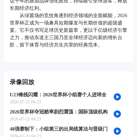
达十年的旅游品牌强化效应，持续吸引全球游客，释放
长期经济红利。
从绿茵场的竞技角逐到经济领域的全面赋能，2026
世界杯正成为一场兼具短期爆发与长期价值的超级盛
宴。它不仅书写足球历史新篇章，更以千亿级经济引擎
之力，推动东道主三国乃至全球经济迈向新的增长台
阶，留下体育与经济共生共荣的经典范本。
录像回放
U23锋线闪耀：2026世界杯小组赛个人进球全
记录
2026-07-21 04:23
2026世界杯夺冠赔率剧烈震荡：国际顶级机构
最新榜单出炉
2026-07-21 04:23
48强赛制下：小组第三的出局线算法与晋级门
槛推演
2026-07-21 04:23