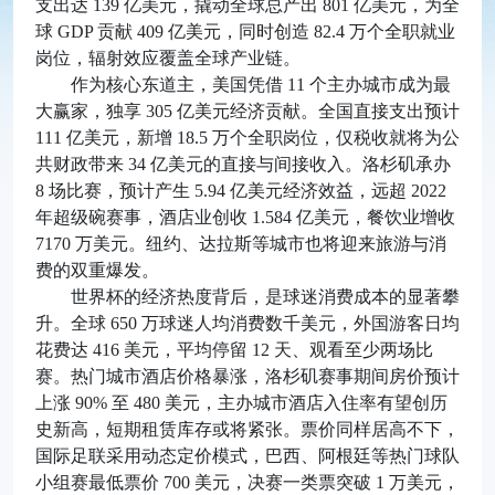
支出达 139 亿美元，撬动全球总产出 801 亿美元，为全
球 GDP 贡献 409 亿美元，同时创造 82.4 万个全职就业
岗位，辐射效应覆盖全球产业链。
作为核心东道主，美国凭借 11 个主办城市成为最
大赢家，独享 305 亿美元经济贡献。全国直接支出预计
111 亿美元，新增 18.5 万个全职岗位，仅税收就将为公
共财政带来 34 亿美元的直接与间接收入。洛杉矶承办
8 场比赛，预计产生 5.94 亿美元经济效益，远超 2022
年超级碗赛事，酒店业创收 1.584 亿美元，餐饮业增收
7170 万美元。纽约、达拉斯等城市也将迎来旅游与消
费的双重爆发。
世界杯的经济热度背后，是球迷消费成本的显著攀
升。全球 650 万球迷人均消费数千美元，外国游客日均
花费达 416 美元，平均停留 12 天、观看至少两场比
赛。热门城市酒店价格暴涨，洛杉矶赛事期间房价预计
上涨 90% 至 480 美元，主办城市酒店入住率有望创历
史新高，短期租赁库存或将紧张。票价同样居高不下，
国际足联采用动态定价模式，巴西、阿根廷等热门球队
小组赛最低票价 700 美元，决赛一类票突破 1 万美元，