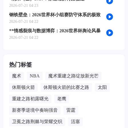
2026-07-21 04:23
钢铁壁垒：2026世界杯小组赛防守体系的极致
博弈
2026-07-21 04:22
**情感裂痕与数据博弈：2026世界杯舆论风暴
的多维解构**
2026-07-21 04:22
热门标签
魔术
NBA
魔术重建之路绽放新光芒
休斯顿火箭
休斯顿火箭的比赛之路
太阳
重建之路初露曙光
老鹰
新赛季逆境中奏响强音
雷霆
卫冕之路荆棘与荣耀交织
活塞