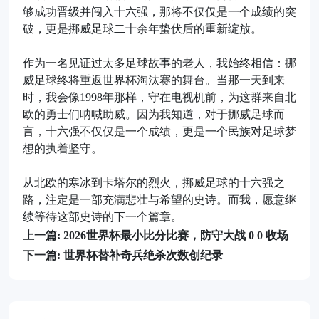
够成功晋级并闯入十六强，那将不仅仅是一个成绩的突
破，更是挪威足球二十余年蛰伏后的重新绽放。
作为一名见证过太多足球故事的老人，我始终相信：挪
威足球终将重返世界杯淘汰赛的舞台。当那一天到来
时，我会像1998年那样，守在电视机前，为这群来自北
欧的勇士们呐喊助威。因为我知道，对于挪威足球而
言，十六强不仅仅是一个成绩，更是一个民族对足球梦
想的执着坚守。
从北欧的寒冰到卡塔尔的烈火，挪威足球的十六强之
路，注定是一部充满悲壮与希望的史诗。而我，愿意继
续等待这部史诗的下一个篇章。
上一篇:
2026世界杯最小比分比赛，防守大战 0 0 收场
下一篇:
世界杯替补奇兵绝杀次数创纪录