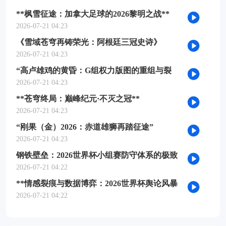
**枫雪征途：加拿大足球的2026黎明之战**
2026-07-21 04:23
《雪域苍穹再铸荣光：阿根廷三冠史诗》
2026-07-21 04:23
“高卢雄鸡的黄昏：G组权力版图的重组与裂
变”
2026-07-21 04:23
**苍穹终局：巅峰纪元·不灭之冠**
2026-07-21 04:23
“刚果（金）2026：赤道雄狮再踏征途”
2026-07-21 04:23
钢铁壁垒：2026世界杯小组赛防守体系的极致
博弈
2026-07-21 04:22
**情感裂痕与数据博弈：2026世界杯舆论风暴
的多维解构**
2026-07-21 04:22