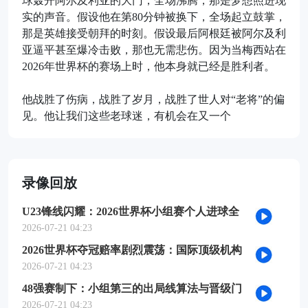
球轰开阿尔及利亚的大门，全场沸腾，那是梦想照进现
实的声音。假设他在第80分钟被换下，全场起立鼓掌，
那是英雄接受朝拜的时刻。假设最后阿根廷被阿尔及利
亚逼平甚至爆冷击败，那也无需悲伤。因为当梅西站在
2026年世界杯的赛场上时，他本身就已经是胜利者。
他战胜了伤病，战胜了岁月，战胜了世人对“老将”的偏
见。他让我们这些老球迷，有机会在又一个
录像回放
U23锋线闪耀：2026世界杯小组赛个人进球全
记录
2026-07-21 04:23
2026世界杯夺冠赔率剧烈震荡：国际顶级机构
最新榜单出炉
2026-07-21 04:23
48强赛制下：小组第三的出局线算法与晋级门
槛推演
2026-07-21 04:23