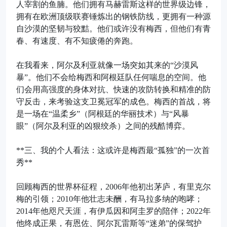
人宰割的鱼腩。他们拥有马赫雷斯这样的世界级边锋，
拥有在欧洲顶级联赛锤炼出的钢铁防线，更拥有一种源
自沙漠的坚韧与狡黠。他们或许没有梅西，但他们有青
春、有速度、有不知疲倦的奔跑。
在我看来，阿尔及利亚就像一场突如其来的“沙漠风
暴”。他们不会给梅西和阿根廷队任何喘息的空间。他
们会用高强度的身体对抗、快速的攻防转换和精准的防
守反击，来考验这支卫冕冠军的成色。梅西的首战，将
是一场在“温柔乡”（阿根廷的华丽技术）与“风暴
眼”（阿尔及利亚的凶狠绞杀）之间的残酷博弈。
**三、我的个人看法：这或许是梅西最“孤独”的一次首
秀**
回顾梅西的世界杯征程，2006年他初出茅庐，有里克尔
梅的引领；2010年他壮志未酬，有马拉多纳的咆哮；
2014年他咫尺天涯，有伊瓜因和阿圭罗的陪伴；2022年
他终成正果，有恩佐、阿尔瓦雷斯等“迷弟”的保驾护