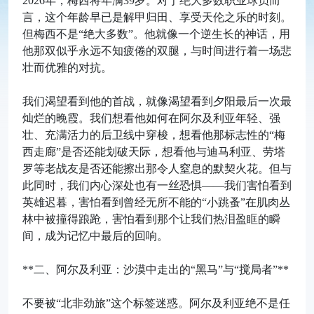
2026年，梅西将年满39岁。对于绝大多数职业球员而
言，这个年龄早已是解甲归田、享受天伦之乐的时刻。
但梅西不是“绝大多数”。他就像一个逆生长的神话，用
他那双似乎永远不知疲倦的双腿，与时间进行着一场悲
壮而优雅的对抗。
我们渴望看到他的首战，就像渴望看到夕阳最后一次最
灿烂的晚霞。我们想看他如何在阿尔及利亚年轻、强
壮、充满活力的后卫线中穿梭，想看他那标志性的“梅
西走廊”是否还能划破天际，想看他与迪马利亚、劳塔
罗等老战友是否还能擦出那令人窒息的默契火花。但与
此同时，我们内心深处也有一丝恐惧——我们害怕看到
英雄迟暮，害怕看到曾经无所不能的“小跳蚤”在肌肉丛
林中被撞得踉跄，害怕看到那个让我们热泪盈眶的瞬
间，成为记忆中最后的回响。
**二、阿尔及利亚：沙漠中走出的“黑马”与“搅局者”**
不要被“北非劲旅”这个标签迷惑。阿尔及利亚绝不是任