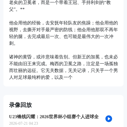
老矣的卫冕者，而是一个带着王冠、手持利剑的“教
父”。**
他会用他的经验，去安抚年轻队友的焦躁；他会用他的
视野，去撕开对手最严密的防线；他会用他那双不再年
轻的腿，去完成最后一次、也可能是最伟大的一次冲
刺。
诸神的黄昏，或许意味着告别。但新王的加冕，也未必
不能由旧王来完成。梅西的卫冕之路，注定是一场孤独
而壮丽的远征。它无关数据，无关记录，只关乎一个男
人对足球最纯粹的爱，以及一个
录像回放
U23锋线闪耀：2026世界杯小组赛个人进球全
记录
2026-07-21 04:23