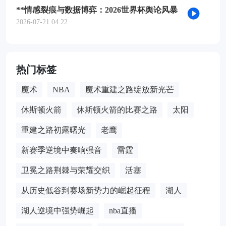
**情感裂痕与数据博弈：2026世界杯舆论风暴
的多维解构**
2026-07-21 04:22
热门标签
魔术
NBA
魔术重建之路绽放新光芒
休斯顿火箭
休斯顿火箭的比赛之路
太阳
重建之路初露曙光
老鹰
新赛季逆境中奏响强音
雷霆
卫冕之路荆棘与荣耀交织
活塞
从历史低谷到赛场新势力的崛起征程
湖人
湖人逆境中强势崛起
nba直播