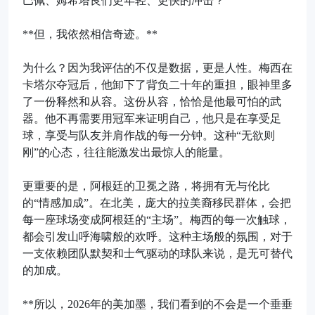
巴佩、姆希塔良们更年轻、更快的冲击？
**但，我依然相信奇迹。**
为什么？因为我评估的不仅是数据，更是人性。梅西在
卡塔尔夺冠后，他卸下了背负二十年的重担，眼神里多
了一份释然和从容。这份从容，恰恰是他最可怕的武
器。他不再需要用冠军来证明自己，他只是在享受足
球，享受与队友并肩作战的每一分钟。这种“无欲则
刚”的心态，往往能激发出最惊人的能量。
更重要的是，阿根廷的卫冕之路，将拥有无与伦比
的“情感加成”。在北美，庞大的拉美裔移民群体，会把
每一座球场变成阿根廷的“主场”。梅西的每一次触球，
都会引发山呼海啸般的欢呼。这种主场般的氛围，对于
一支依赖团队默契和士气驱动的球队来说，是无可替代
的加成。
**所以，2026年的美加墨，我们看到的不会是一个垂垂