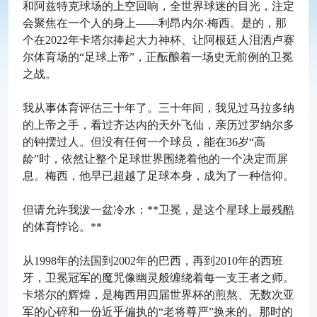
和阿兹特克球场的上空回响，全世界球迷的目光，注定
会聚焦在一个人的身上——利昂内尔·梅西。是的，那
个在2022年卡塔尔捧起大力神杯、让阿根廷人泪洒卢赛
尔体育场的“足球上帝”，正酝酿着一场史无前例的卫冕
之战。
我从事体育评估三十年了。三十年间，我见过马拉多纳
的上帝之手，看过齐达内的天外飞仙，亲历过罗纳尔多
的钟摆过人。但没有任何一个球员，能在36岁“高
龄”时，依然让整个足球世界围绕着他的一个决定而屏
息。梅西，他早已超越了足球本身，成为了一种信仰。
但请允许我泼一盆冷水：**卫冕，是这个星球上最残酷
的体育悖论。**
从1998年的法国到2002年的巴西，再到2010年的西班
牙，卫冕冠军的魔咒像幽灵般缠绕着每一支王者之师。
卡塔尔的辉煌，是梅西用四届世界杯的煎熬、无数次亚
军的心碎和一份近乎偏执的“老将尊严”换来的。那时的