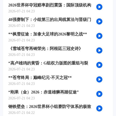
2026世界杯夺冠赔率剧烈震荡：国际顶级机构
最新榜单出炉
2026-07-21 04:23
48强赛制下：小组第三的出局线算法与晋级门
槛推演
2026-07-21 04:23
**枫雪征途：加拿大足球的2026黎明之战**
2026-07-21 04:23
《雪域苍穹再铸荣光：阿根廷三冠史诗》
2026-07-21 04:23
“高卢雄鸡的黄昏：G组权力版图的重组与裂
变”
2026-07-21 04:23
**苍穹终局：巅峰纪元·不灭之冠**
2026-07-21 04:23
“刚果（金）2026：赤道雄狮再踏征途”
2026-07-21 04:23
钢铁壁垒：2026世界杯小组赛防守体系的极致
博弈
2026-07-21 04:22