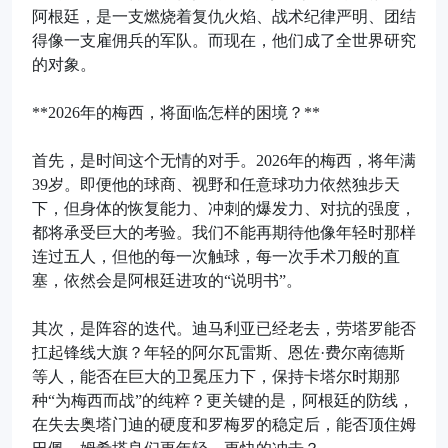
阿根廷，是一支燃烧着复仇火焰、战术纪律严明、团结
得像一支雇佣兵的军队。而现在，他们成了全世界研究
的对象。
**2026年的梅西，将面临怎样的困境？**
首先，是时间这个无情的对手。2026年的梅西，将年满
39岁。即便他的球商、视野和任意球功力依然独步天
下，但身体的恢复能力、冲刺的爆发力、对抗的强度，
都将承受巨大的考验。我们不能再期待他像年轻时那样
连过五人，但他的每一次触球，每一次手术刀般的直
塞，依然会是阿根廷进攻的“说明书”。
其次，是阵容的迭代。迪马利亚已经老去，劳塔罗能否
扛起锋线大旗？年轻的阿尔瓦雷斯、恩佐·费尔南德斯
等人，能否在巨大的卫冕压力下，保持卡塔尔时期那
种“为梅西而战”的纯粹？更关键的是，阿根廷的防线，
在失去奥塔门迪的硬度和罗梅罗的稳定后，能否顶住姆