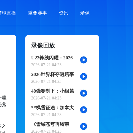
篮球直播
重要赛事
资讯
录像
录像回放
U23锋线闪耀：2026
世界杯小组赛个人进
2026-07-21 04:23
球全记录
2026世界杯夺冠赔率
剧烈震荡：国际顶级
2026-07-21 04:23
机构最新榜单出炉
48强赛制下：小组第
一座
三的出局线算法与晋
2026-07-21 04:23
始萦
级门槛推演
**枫雪征途：加拿大
足球的2026黎明之战
2026-07-21 04:23
**
《雪域苍穹再铸荣
冕之
光：阿根廷三冠史
2026-07-21 04:23