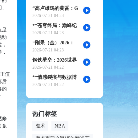
年的
诗》
间、
“高卢雄鸡的黄昏：G
组权力版图的重组与
2026-07-21 04:23
裂变”
**苍穹终局：巅峰纪
但足
元·不灭之冠**
2026-07-21 04:23
跑动
“刚果（金）2026：
建，
赤道雄狮再踏征途”
2026-07-21 04:23
样，
钢铁壁垒：2026世界
杯小组赛防守体系的
2026-07-21 04:22
人正值
极致博弈
**情感裂痕与数据博
杯后
弈：2026世界杯舆论
2026-07-21 04:22
将的
风暴的多维解构**
上
热门标签
尼修
力竞
魔术
NBA