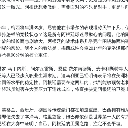
指可数——1934年和1938年的意大利，以及1958年和1962
破这一魔咒。阿根廷想要做到，需要面对的不只是对手，更是时
26年，梅西将年满39岁。尽管他在卡塔尔的表现堪称天神下凡，
保持怎样的竞技状态？这是所有阿根廷球迷最揪心的问题。他的
年龄的增长而急剧放大。阿根廷的战术体系几乎完全围绕梅西构
塌的风险。我个人的看法是，梅西或许会像2014年的克洛泽那
承担90分钟的核心重任。
罗·马丁内斯、阿尔瓦雷斯、恩佐·费尔南德斯、麦卡利斯特等
亚等人已经步入职业生涯末期。迪马利亚已经明确表示将在美洲
出同等水平的稳定性。阿根廷需要在这两年内，找到能够顶替老
年轻球员能否在大赛压力下迅速成长，将直接决定阿根廷的卫冕
、英格兰、西班牙、德国等传统豪门都在加速重建。巴西拥有维
国即便失去了本泽马、格里兹曼，姆巴佩依然是世界第一人的有
已经在大赛中证明了自己。阿根廷的卫冕之路，注定不会平坦。