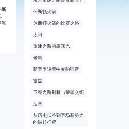
魔术重建之路绽放新光芒
帕斯
休斯顿火箭
现，
更智
休斯顿火箭的比赛之路
太阳
重建之路初露曙光
老鹰
新赛季逆境中奏响强音
雷霆
卫冕之路荆棘与荣耀交织
活塞
从历史低谷到赛场新势力
的崛起征程