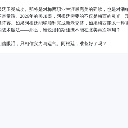
根廷卫冕成功。那将是对梅西职业生涯最完美的延续，也是对潘
是童话。2026年的美加墨，阿根廷需要的不仅是梅西的灵光一
轻阵容。如果阿根廷能够顺利完成新老交替，如果梅西能以一种
的战术魔法——那么，谁说潘帕斯雄鹰不能在北美再次翱翔？
相信眼泪，只相信实力与运气。阿根廷，准备好了吗？