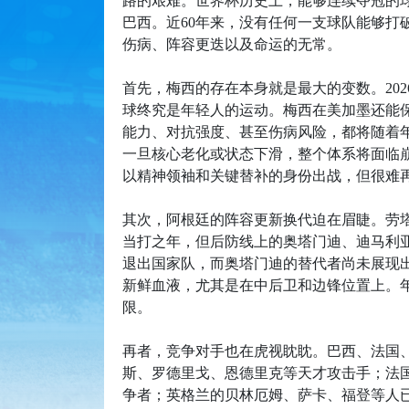
路的艰难。世界杯历史上，能够连续夺冠的球队屈
巴西。近60年来，没有任何一支球队能够打
伤病、阵容更迭以及命运的无常。
首先，梅西的存在本身就是最大的变数。20
球终究是年轻人的运动。梅西在美加墨还能
能力、对抗强度、甚至伤病风险，都将随着
一旦核心老化或状态下滑，整个体系将面临崩
以精神领袖和关键替补的身份出战，但很难再
其次，阿根廷的阵容更新换代迫在眉睫。劳塔
当打之年，但后防线上的奥塔门迪、迪马利
退出国家队，而奥塔门迪的替代者尚未展现
新鲜血液，尤其是在中后卫和边锋位置上。
限。
再者，竞争对手也在虎视眈眈。巴西、法国
斯、罗德里戈、恩德里克等天才攻击手；法
争者；英格兰的贝林厄姆、萨卡、福登等人