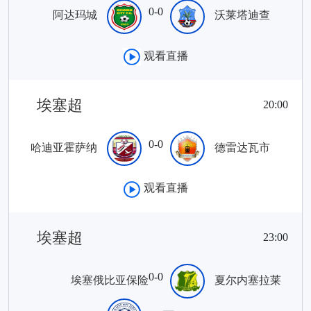
0-0
阿达玛城
沃莱塔迪查
观看直播
埃塞超
20:00
0-0
哈迪亚霍萨纳
德雷达瓦市
观看直播
埃塞超
23:00
0-0
埃塞俄比亚保险
夏尔内塞拉莱