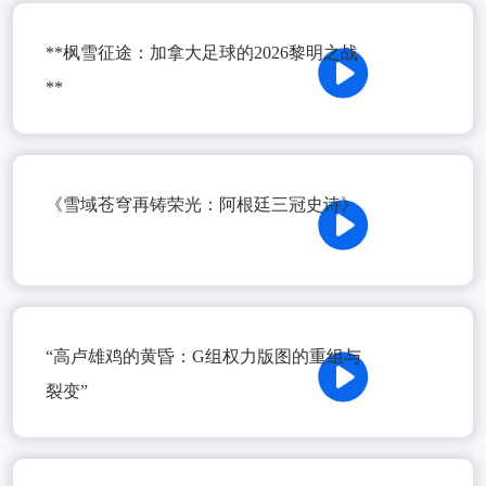
**枫雪征途：加拿大足球的2026黎明之战
**
《雪域苍穹再铸荣光：阿根廷三冠史诗》
“高卢雄鸡的黄昏：G组权力版图的重组与
裂变”