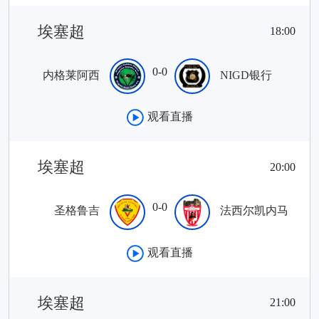
埃塞超
18:00
0-0
内格莱阿西
NIGD银行
观看直播
埃塞超
20:00
0-0
圣格鲁吉
法西尔凯内马
观看直播
埃塞超
21:00