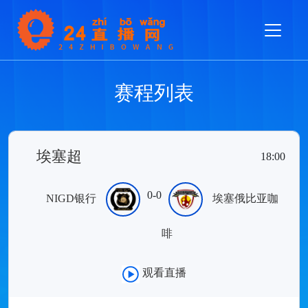
赛程列表
埃塞超
18:00
0-0
NIGD银行
埃塞俄比亚咖
啡
观看直播